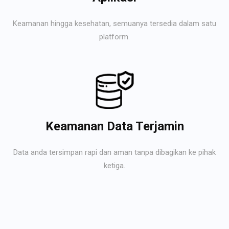
Keamanan hingga kesehatan, semuanya tersedia dalam satu
platform.
Keamanan Data Terjamin
Data anda tersimpan rapi dan aman tanpa dibagikan ke pihak
ketiga.