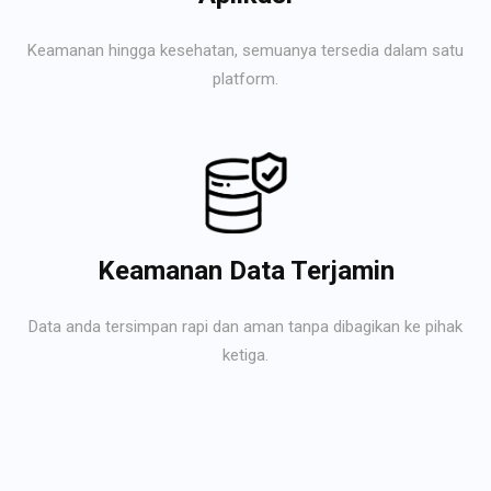
Keamanan hingga kesehatan, semuanya tersedia dalam satu
platform.
Keamanan Data Terjamin
Data anda tersimpan rapi dan aman tanpa dibagikan ke pihak
ketiga.