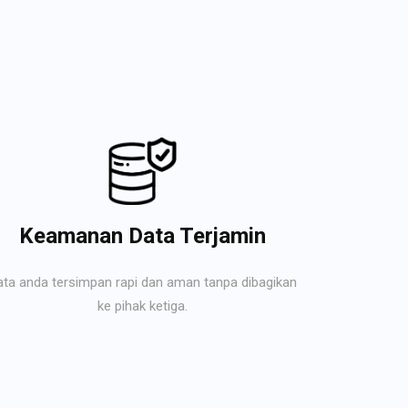
Keamanan Data Terjamin
ata anda tersimpan rapi dan aman tanpa dibagikan
ke pihak ketiga.