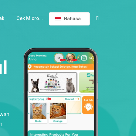
ak
Cek Micro...
Bahasa
l
ewan
n