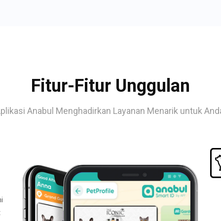
Fitur-Fitur Unggulan
plikasi Anabul Menghadirkan Layanan Menarik untuk And
i
t