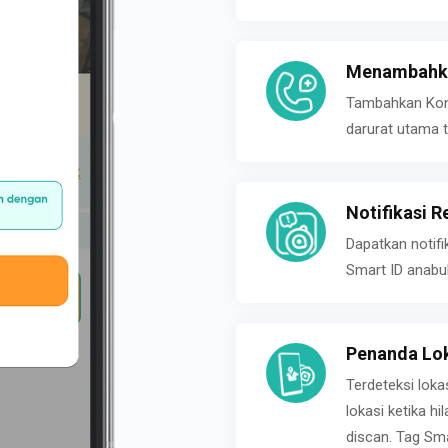
Menambahka
Tambahkan Konta
darurat utama t
Notifikasi R
Dapatkan notifi
Smart ID anabu
Penanda Lok
Terdeteksi loka
lokasi ketika h
discan. Tag Sma