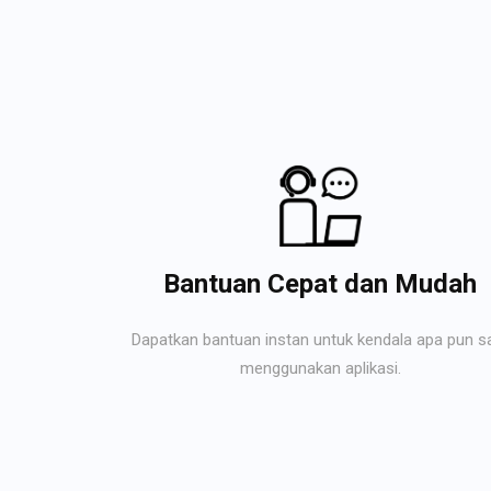
Bantuan Cepat dan Mudah
Dapatkan bantuan instan untuk kendala apa pun s
menggunakan aplikasi.