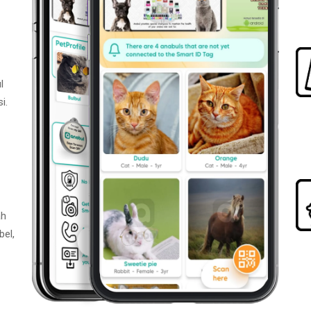
l
i.
ah
bel,