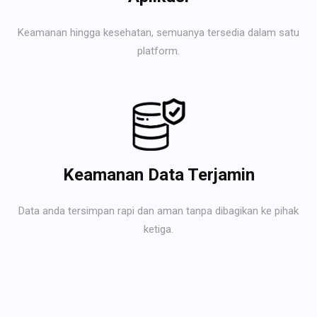
Keamanan hingga kesehatan, semuanya tersedia dalam satu
platform.
Keamanan Data Terjamin
Data anda tersimpan rapi dan aman tanpa dibagikan ke pihak
ketiga.