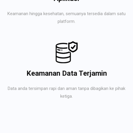
Keamanan hingga kesehatan, semuanya tersedia dalam satu
platform.
Keamanan Data Terjamin
Data anda tersimpan rapi dan aman tanpa dibagikan ke pihak
ketiga.