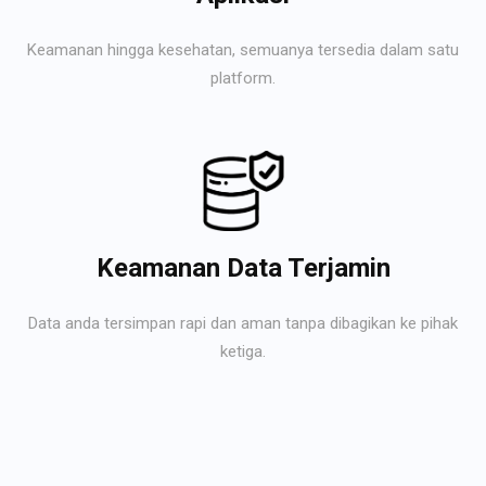
Keamanan hingga kesehatan, semuanya tersedia dalam satu
platform.
Keamanan Data Terjamin
Data anda tersimpan rapi dan aman tanpa dibagikan ke pihak
ketiga.