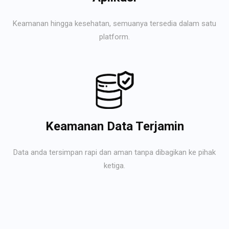
Keamanan hingga kesehatan, semuanya tersedia dalam satu
platform.
Keamanan Data Terjamin
Data anda tersimpan rapi dan aman tanpa dibagikan ke pihak
ketiga.