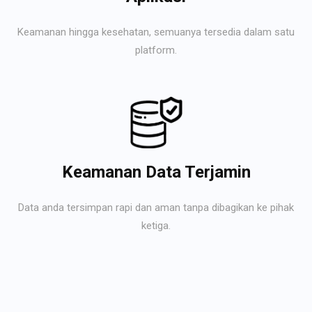
Keamanan hingga kesehatan, semuanya tersedia dalam satu
platform.
Keamanan Data Terjamin
Data anda tersimpan rapi dan aman tanpa dibagikan ke pihak
ketiga.