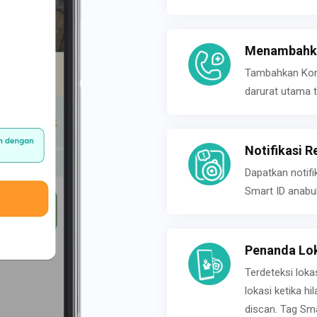
Menambahka
Tambahkan Konta
darurat utama t
Notifikasi R
Dapatkan notifi
Smart ID anabu
Penanda Lok
Terdeteksi loka
lokasi ketika h
discan. Tag Sma