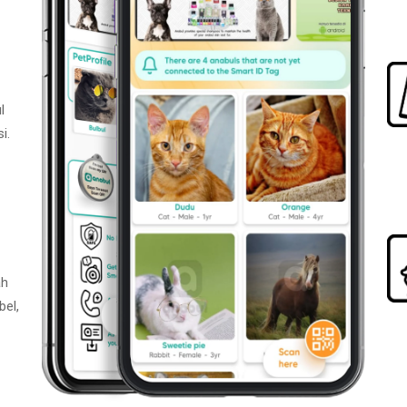
l
i.
ah
bel,