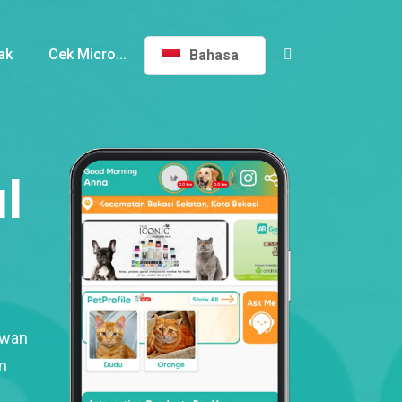
ak
Cek Micro...
Bahasa
l
ewan
n