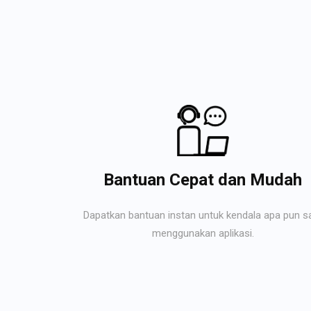
Bantuan Cepat dan Mudah
Dapatkan bantuan instan untuk kendala apa pun s
menggunakan aplikasi.