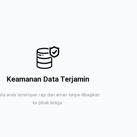
Keamanan Data Terjamin
ata anda tersimpan rapi dan aman tanpa dibagikan
ke pihak ketiga.