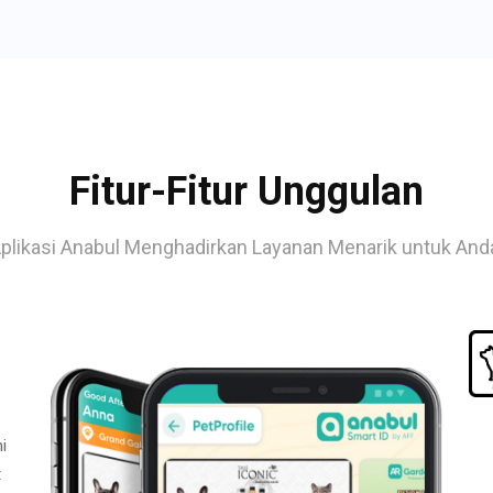
Fitur-Fitur Unggulan
plikasi Anabul Menghadirkan Layanan Menarik untuk And
i
t