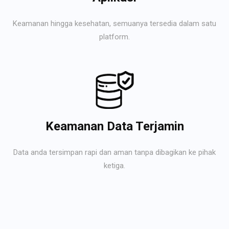
Keamanan hingga kesehatan, semuanya tersedia dalam satu
platform.
Keamanan Data Terjamin
Data anda tersimpan rapi dan aman tanpa dibagikan ke pihak
ketiga.