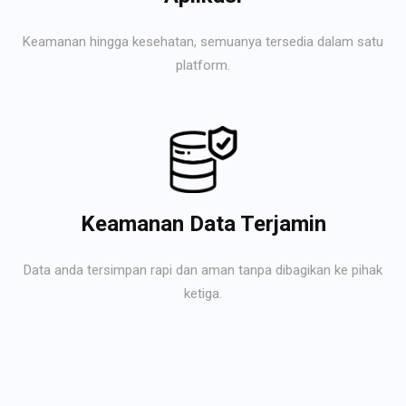
Keamanan hingga kesehatan, semuanya tersedia dalam satu
platform.
Keamanan Data Terjamin
Data anda tersimpan rapi dan aman tanpa dibagikan ke pihak
ketiga.