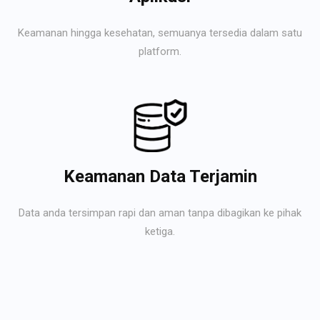
Keamanan hingga kesehatan, semuanya tersedia dalam satu
platform.
Keamanan Data Terjamin
Data anda tersimpan rapi dan aman tanpa dibagikan ke pihak
ketiga.