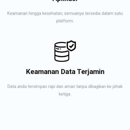
Keamanan hingga kesehatan, semuanya tersedia dalam satu
platform.
Keamanan Data Terjamin
Data anda tersimpan rapi dan aman tanpa dibagikan ke pihak
ketiga.