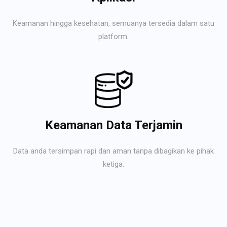
Keamanan hingga kesehatan, semuanya tersedia dalam satu
platform.
Keamanan Data Terjamin
Data anda tersimpan rapi dan aman tanpa dibagikan ke pihak
ketiga.