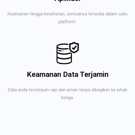
Keamanan hingga kesehatan, semuanya tersedia dalam satu
platform.
Keamanan Data Terjamin
Data anda tersimpan rapi dan aman tanpa dibagikan ke pihak
ketiga.