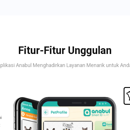
Fitur-Fitur Unggulan
plikasi Anabul Menghadirkan Layanan Menarik untuk And
i
t