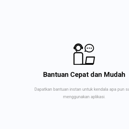
Bantuan Cepat dan Mudah
Dapatkan bantuan instan untuk kendala apa pun s
menggunakan aplikasi.