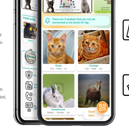
l
i.
ah
bel,