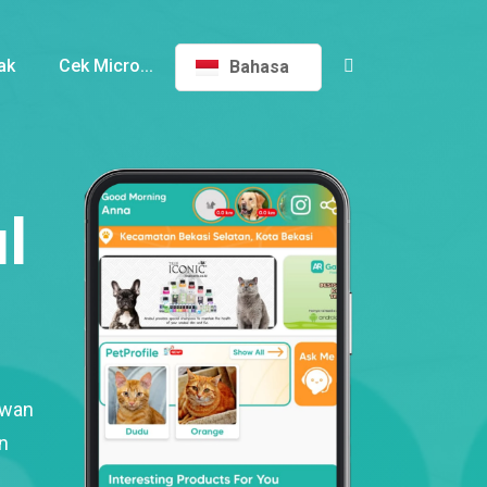
ak
Cek Micro...
Bahasa
l
ewan
n