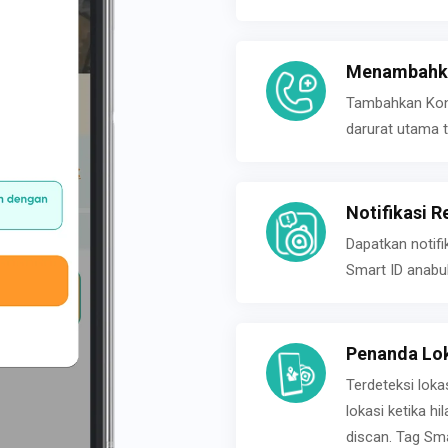
Menambahka
Tambahkan Konta
darurat utama t
Notifikasi R
Dapatkan notifi
Smart ID anabu
Penanda Lok
Terdeteksi loka
lokasi ketika h
discan. Tag Sma