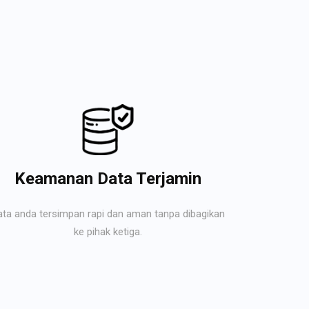
Keamanan Data Terjamin
ata anda tersimpan rapi dan aman tanpa dibagikan
ke pihak ketiga.