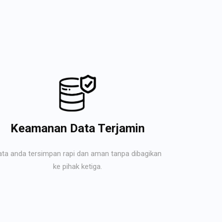
Keamanan Data Terjamin
ata anda tersimpan rapi dan aman tanpa dibagikan
ke pihak ketiga.