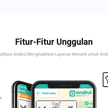
Fitur-Fitur Unggulan
plikasi Anabul Menghadirkan Layanan Menarik untuk And
i
t