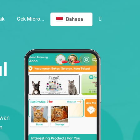
ak
Cek Micro...
Bahasa
l
ewan
n