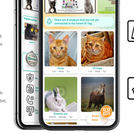
l
i.
ah
bel,