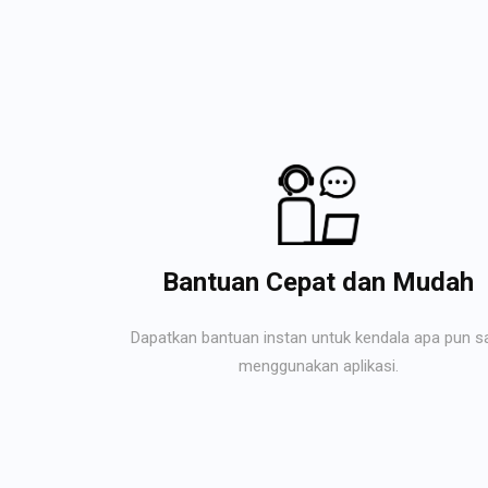
Bantuan Cepat dan Mudah
Dapatkan bantuan instan untuk kendala apa pun s
menggunakan aplikasi.