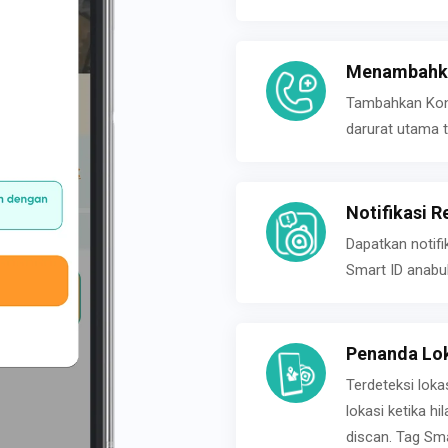
Menambahka
Tambahkan Konta
darurat utama t
Notifikasi R
Dapatkan notifi
Smart ID anabu
Penanda Lok
Terdeteksi loka
lokasi ketika h
discan. Tag Sma