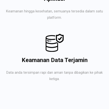
Keamanan hingga kesehatan, semuanya tersedia dalam satu
platform.
Keamanan Data Terjamin
Data anda tersimpan rapi dan aman tanpa dibagikan ke pihak
ketiga.