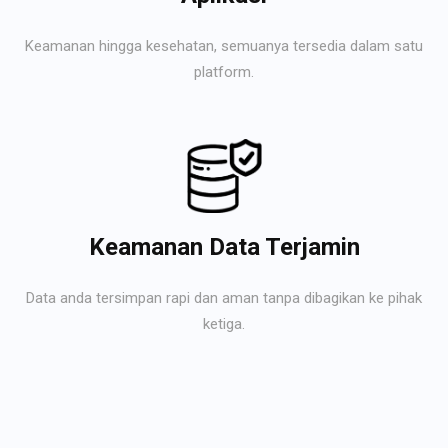
Keamanan hingga kesehatan, semuanya tersedia dalam satu
platform.
Keamanan Data Terjamin
Data anda tersimpan rapi dan aman tanpa dibagikan ke pihak
ketiga.