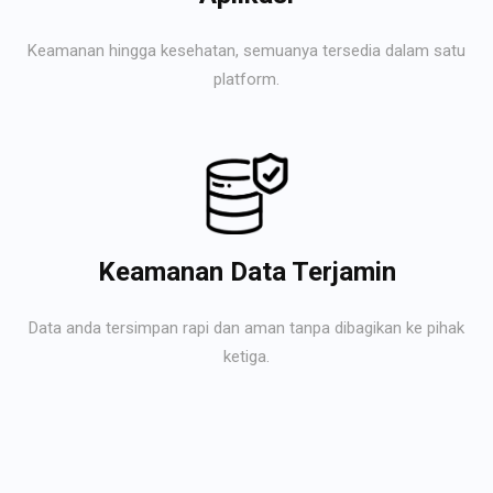
Keamanan hingga kesehatan, semuanya tersedia dalam satu
platform.
Keamanan Data Terjamin
Data anda tersimpan rapi dan aman tanpa dibagikan ke pihak
ketiga.