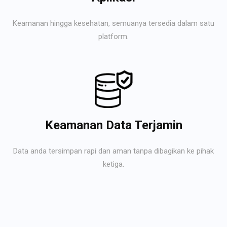
Keamanan hingga kesehatan, semuanya tersedia dalam satu
platform.
Keamanan Data Terjamin
Data anda tersimpan rapi dan aman tanpa dibagikan ke pihak
ketiga.