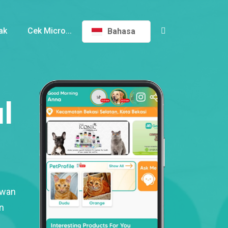
ak
Cek Micro...
Bahasa
l
ewan
n