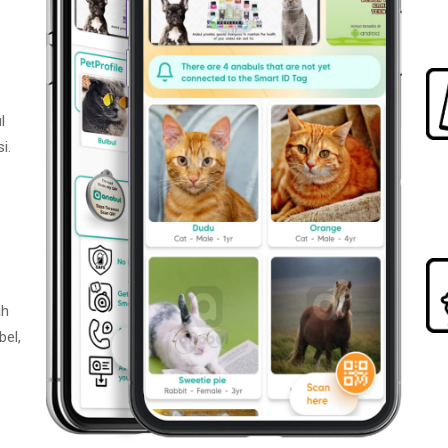
l
i.
ah
bel,