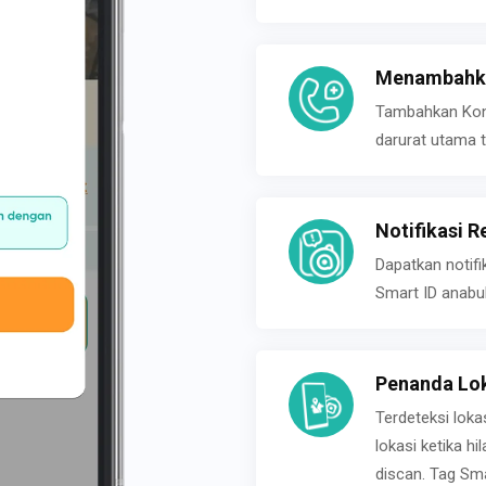
Menambahka
Tambahkan Konta
darurat utama t
Notifikasi R
Dapatkan notifi
Smart ID anabu
Penanda Lok
Terdeteksi loka
lokasi ketika h
discan. Tag Sma