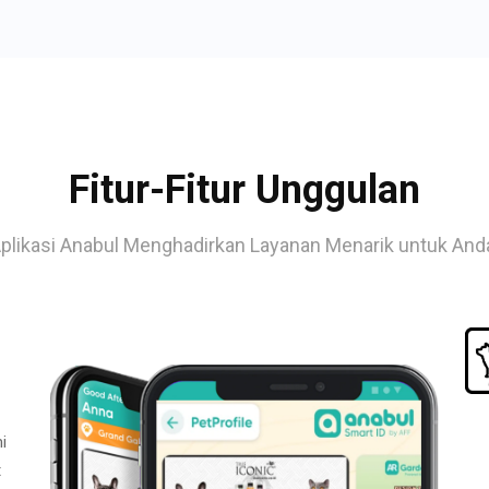
Fitur-Fitur Unggulan
plikasi Anabul Menghadirkan Layanan Menarik untuk And
i
t