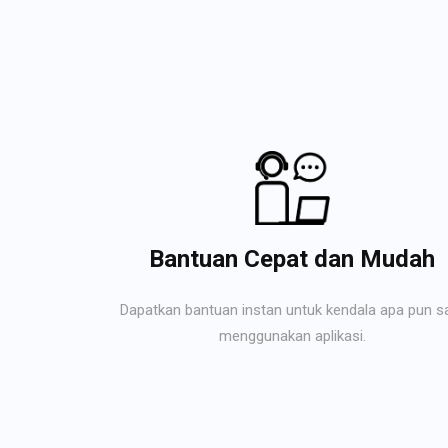
Bantuan Cepat dan Mudah
Dapatkan bantuan instan untuk kendala apa pun s
menggunakan aplikasi.