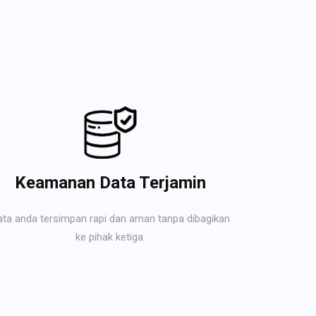
Keamanan Data Terjamin
ata anda tersimpan rapi dan aman tanpa dibagikan
ke pihak ketiga.