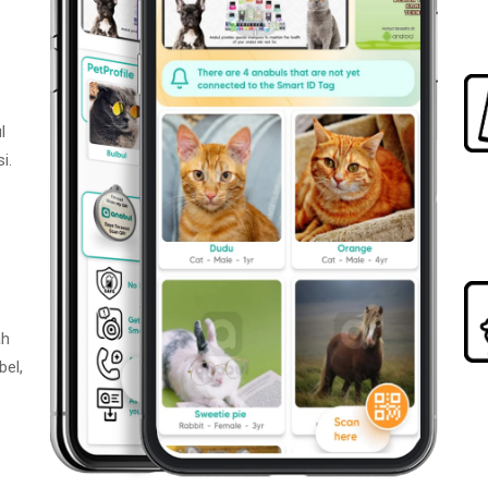
l
i.
ah
bel,