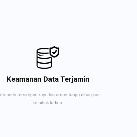
Keamanan Data Terjamin
ata anda tersimpan rapi dan aman tanpa dibagikan
ke pihak ketiga.