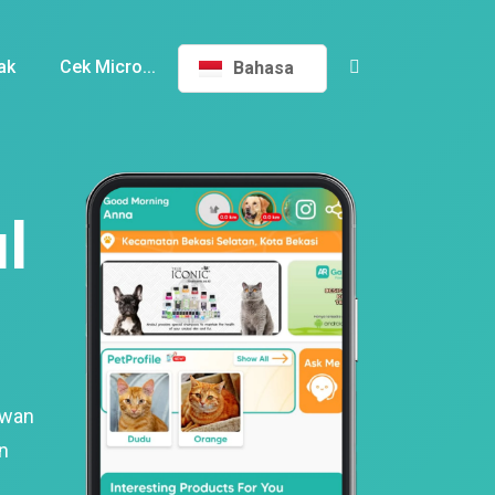
ak
Cek Micro...
Bahasa
l
ewan
n