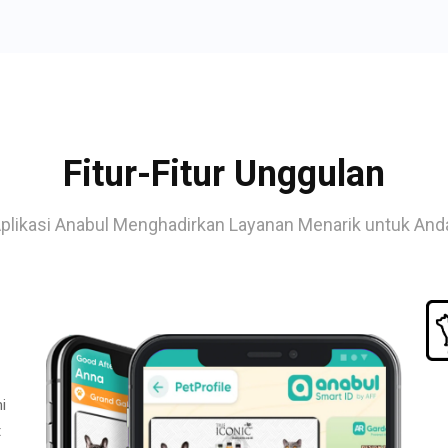
Fitur-Fitur Unggulan
plikasi Anabul Menghadirkan Layanan Menarik untuk And
i
t