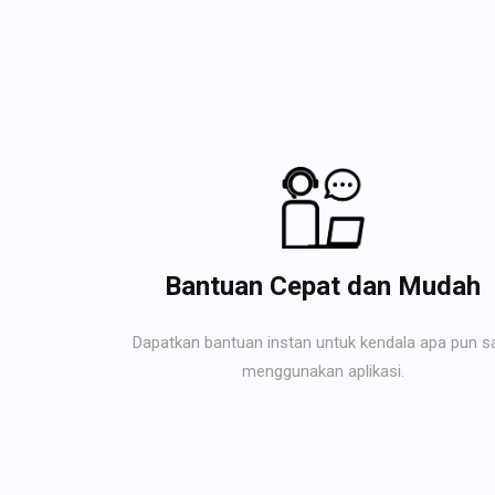
Bantuan Cepat dan Mudah
Dapatkan bantuan instan untuk kendala apa pun s
menggunakan aplikasi.