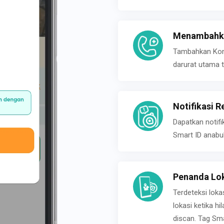
Menambahka
Tambahkan Konta
darurat utama t
Notifikasi R
Dapatkan notifi
Smart ID anabu
Penanda Lok
Terdeteksi loka
lokasi ketika h
discan. Tag Sma