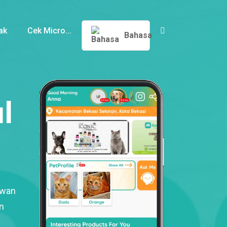
ak
Cek Micro...
Bahasa
l
ewan
n