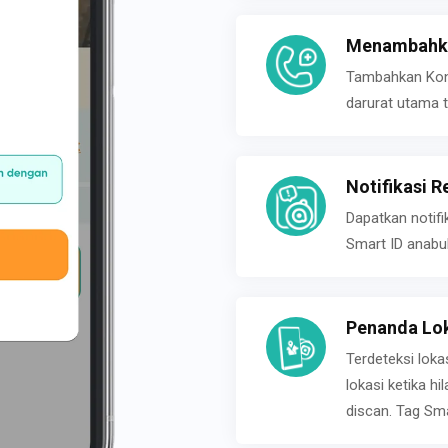
Menambahka
Tambahkan Konta
darurat utama t
Notifikasi R
Dapatkan notifi
Smart ID anabu
Penanda Lok
Terdeteksi loka
lokasi ketika h
discan. Tag Sma