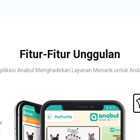
Fitur-Fitur Unggulan
plikasi Anabul Menghadirkan Layanan Menarik untuk And
i
t