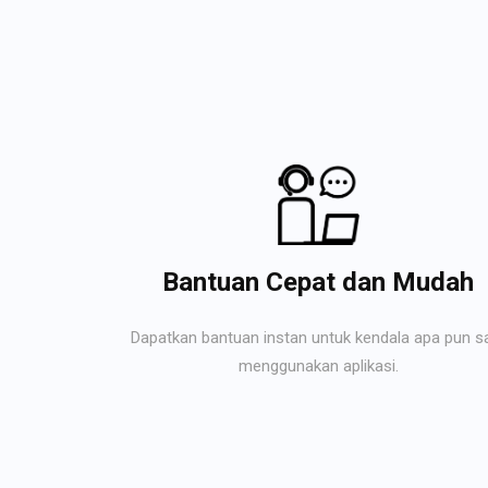
Bantuan Cepat dan Mudah
Dapatkan bantuan instan untuk kendala apa pun s
menggunakan aplikasi.