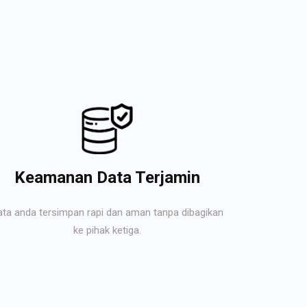
Keamanan Data Terjamin
ata anda tersimpan rapi dan aman tanpa dibagikan
ke pihak ketiga.