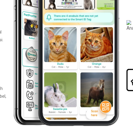
l
i.
ah
bel,