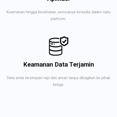
Keamanan hingga kesehatan, semuanya tersedia dalam satu
platform.
Keamanan Data Terjamin
Data anda tersimpan rapi dan aman tanpa dibagikan ke pihak
ketiga.