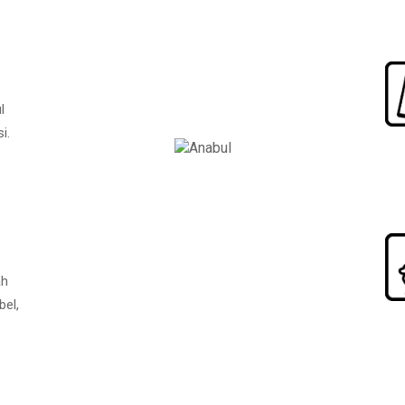
l
i.
ah
bel,