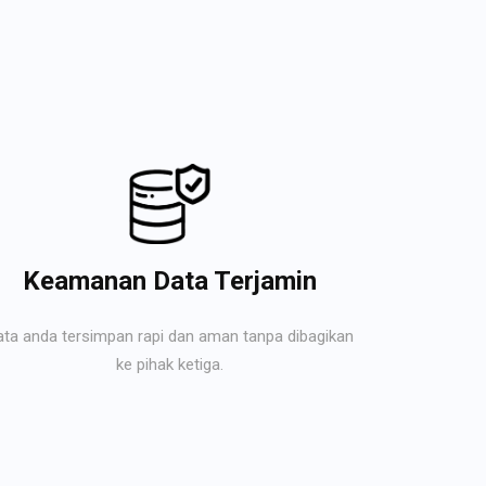
Keamanan Data Terjamin
ata anda tersimpan rapi dan aman tanpa dibagikan
ke pihak ketiga.