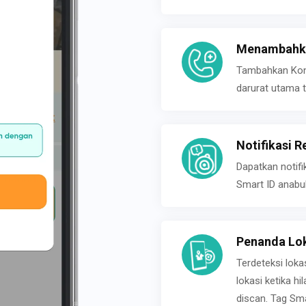
Menambahka
Tambahkan Konta
darurat utama t
Notifikasi R
Dapatkan notifi
Smart ID anabu
Penanda Lok
Terdeteksi loka
lokasi ketika h
discan. Tag Sma