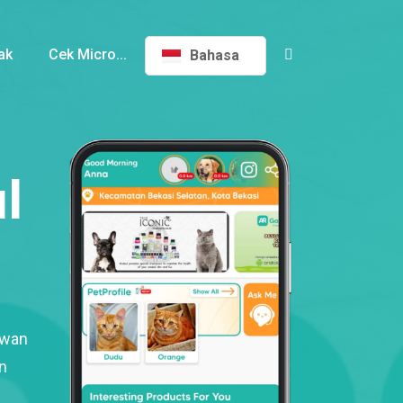
ak
Cek Micro...
Bahasa
l
ewan
n