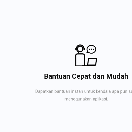
Bantuan Cepat dan Mudah
Dapatkan bantuan instan untuk kendala apa pun s
menggunakan aplikasi.