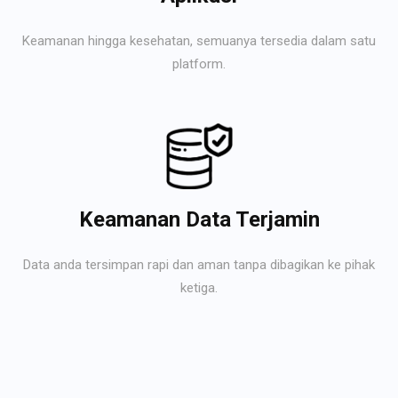
Keamanan hingga kesehatan, semuanya tersedia dalam satu
platform.
Keamanan Data Terjamin
Data anda tersimpan rapi dan aman tanpa dibagikan ke pihak
ketiga.