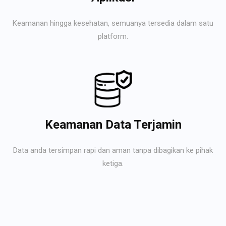
Keamanan hingga kesehatan, semuanya tersedia dalam satu
platform.
Keamanan Data Terjamin
Data anda tersimpan rapi dan aman tanpa dibagikan ke pihak
ketiga.