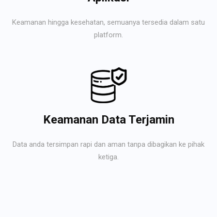
Keamanan hingga kesehatan, semuanya tersedia dalam satu
platform.
Keamanan Data Terjamin
Data anda tersimpan rapi dan aman tanpa dibagikan ke pihak
ketiga.