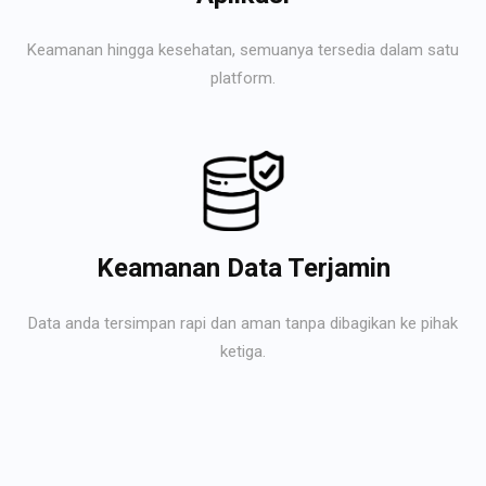
Keamanan hingga kesehatan, semuanya tersedia dalam satu
platform.
Keamanan Data Terjamin
Data anda tersimpan rapi dan aman tanpa dibagikan ke pihak
ketiga.