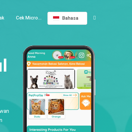
ak
Cek Micro...
Bahasa
l
ewan
n