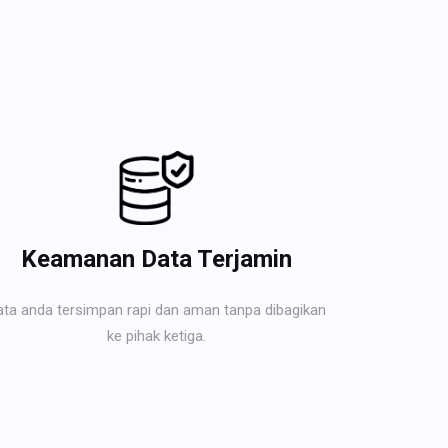
Keamanan Data Terjamin
ata anda tersimpan rapi dan aman tanpa dibagikan
ke pihak ketiga.