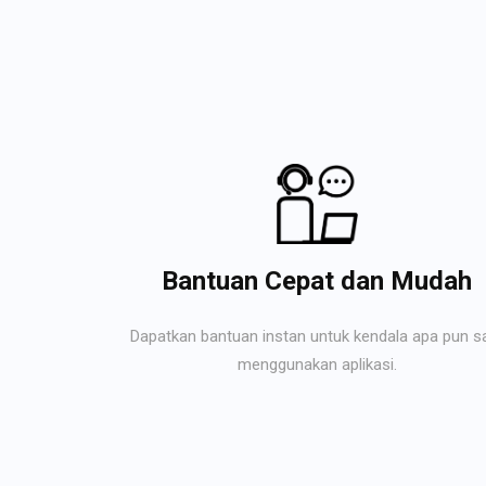
Bantuan Cepat dan Mudah
Dapatkan bantuan instan untuk kendala apa pun s
menggunakan aplikasi.