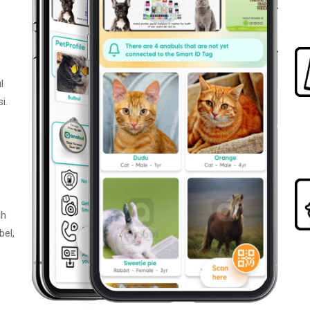
l
i.
ah
bel,