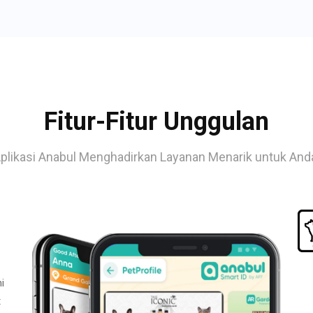
Fitur-Fitur Unggulan
plikasi Anabul Menghadirkan Layanan Menarik untuk And
i
t