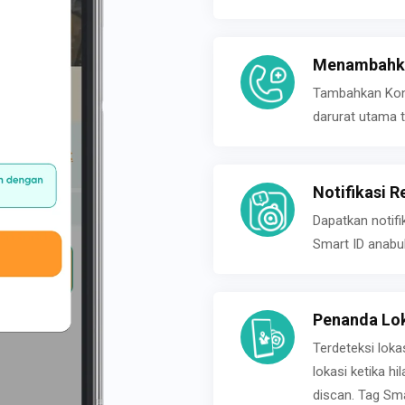
Menambahka
Tambahkan Konta
darurat utama t
Notifikasi R
Dapatkan notifi
Smart ID anabu
Penanda Lok
Terdeteksi loka
lokasi ketika h
discan. Tag Sma