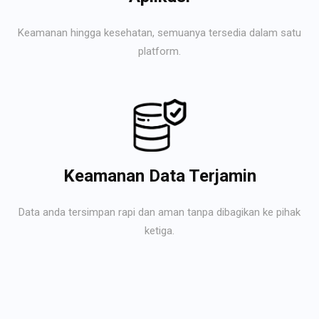
Keamanan hingga kesehatan, semuanya tersedia dalam satu
platform.
Keamanan Data Terjamin
Data anda tersimpan rapi dan aman tanpa dibagikan ke pihak
ketiga.