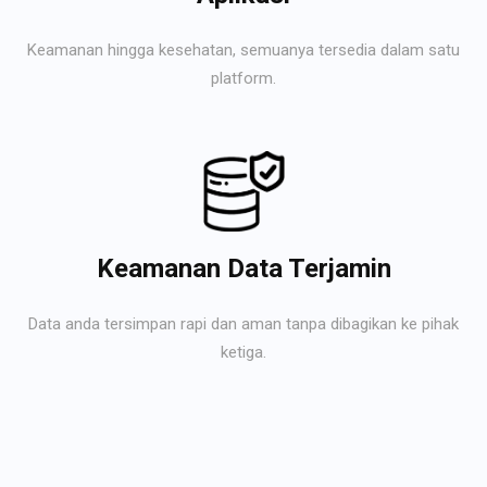
Keamanan hingga kesehatan, semuanya tersedia dalam satu
platform.
Keamanan Data Terjamin
Data anda tersimpan rapi dan aman tanpa dibagikan ke pihak
ketiga.