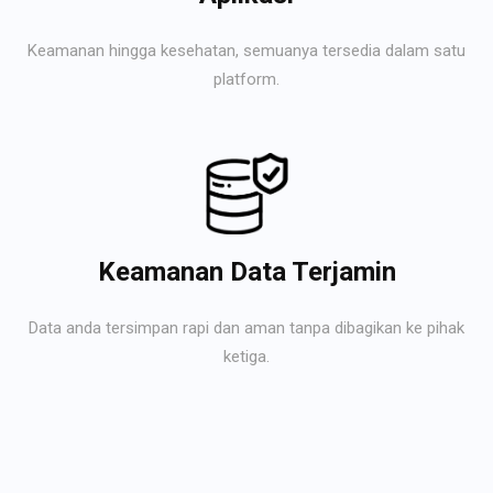
Keamanan hingga kesehatan, semuanya tersedia dalam satu
platform.
Keamanan Data Terjamin
Data anda tersimpan rapi dan aman tanpa dibagikan ke pihak
ketiga.