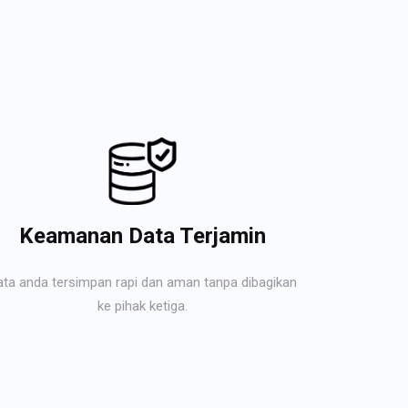
Keamanan Data Terjamin
ata anda tersimpan rapi dan aman tanpa dibagikan
ke pihak ketiga.