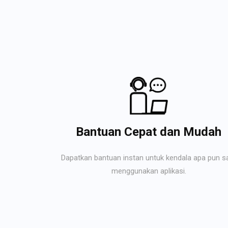
Bantuan Cepat dan Mudah
Dapatkan bantuan instan untuk kendala apa pun s
menggunakan aplikasi.