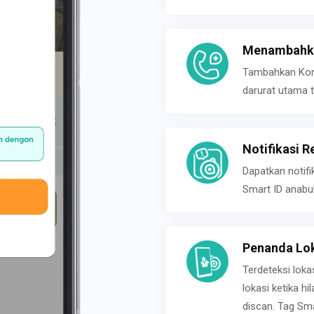
Menambahka
Tambahkan Konta
darurat utama t
Notifikasi R
Dapatkan notifi
Smart ID anabu
Penanda Lok
Terdeteksi loka
lokasi ketika h
discan. Tag Sma