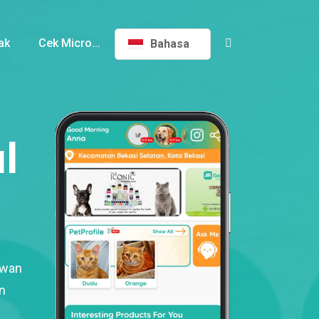
ak
Cek Micro...
Bahasa
l
ewan
n