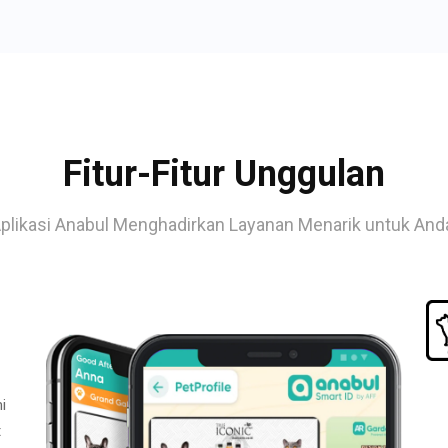
Fitur-Fitur Unggulan
plikasi Anabul Menghadirkan Layanan Menarik untuk And
i
t