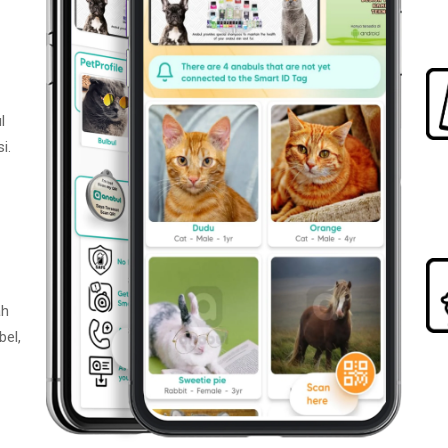
l
i.
ah
bel,