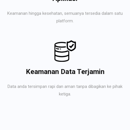
Keamanan hingga kesehatan, semuanya tersedia dalam satu
platform.
Keamanan Data Terjamin
Data anda tersimpan rapi dan aman tanpa dibagikan ke pihak
ketiga.