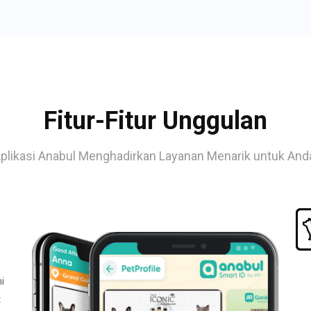
Fitur-Fitur Unggulan
plikasi Anabul Menghadirkan Layanan Menarik untuk And
i
t