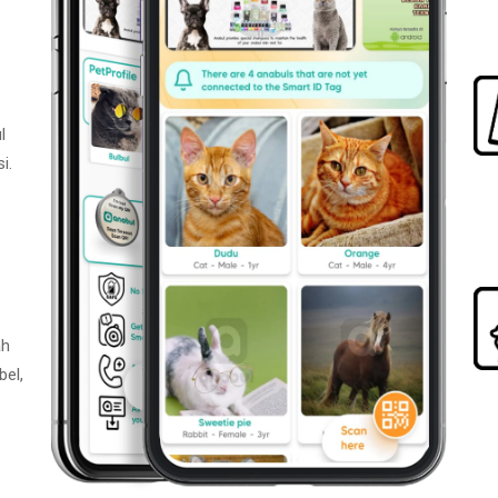
l
i.
ah
bel,