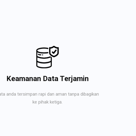
Keamanan Data Terjamin
ata anda tersimpan rapi dan aman tanpa dibagikan
ke pihak ketiga.