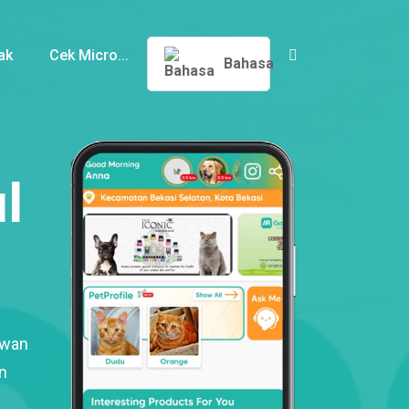
ak
Cek Micro...
Bahasa
l
ewan
n