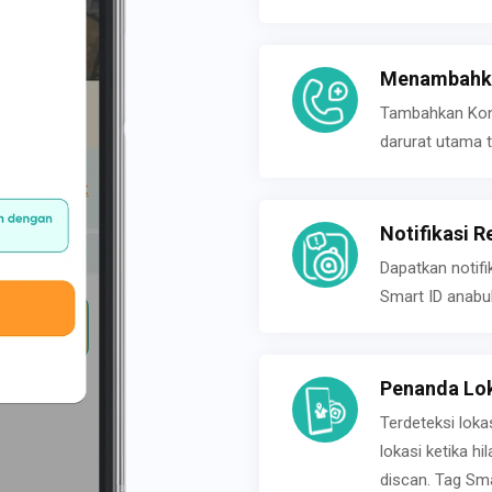
Menambahka
Tambahkan Konta
darurat utama t
Notifikasi R
Dapatkan notifi
Smart ID anabu
Penanda Lok
Terdeteksi loka
lokasi ketika h
discan. Tag Sma