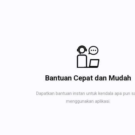
Bantuan Cepat dan Mudah
Dapatkan bantuan instan untuk kendala apa pun s
menggunakan aplikasi.