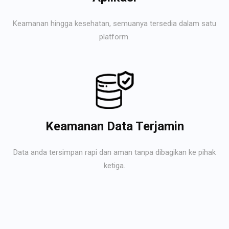
Keamanan hingga kesehatan, semuanya tersedia dalam satu
platform.
Keamanan Data Terjamin
Data anda tersimpan rapi dan aman tanpa dibagikan ke pihak
ketiga.