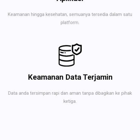
Keamanan hingga kesehatan, semuanya tersedia dalam satu
platform.
Keamanan Data Terjamin
Data anda tersimpan rapi dan aman tanpa dibagikan ke pihak
ketiga.