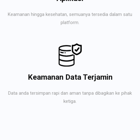
Keamanan hingga kesehatan, semuanya tersedia dalam satu
platform.
Keamanan Data Terjamin
Data anda tersimpan rapi dan aman tanpa dibagikan ke pihak
ketiga.