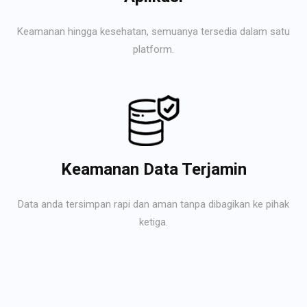
Keamanan hingga kesehatan, semuanya tersedia dalam satu
platform.
Keamanan Data Terjamin
Data anda tersimpan rapi dan aman tanpa dibagikan ke pihak
ketiga.