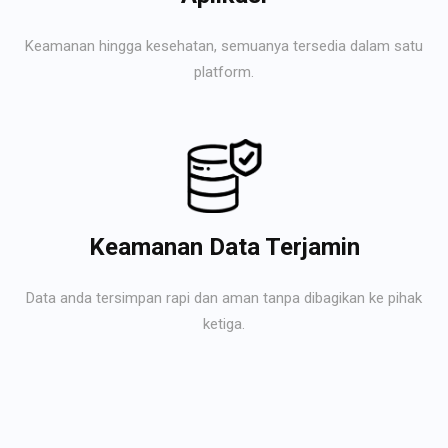
Keamanan hingga kesehatan, semuanya tersedia dalam satu
platform.
Keamanan Data Terjamin
Data anda tersimpan rapi dan aman tanpa dibagikan ke pihak
ketiga.