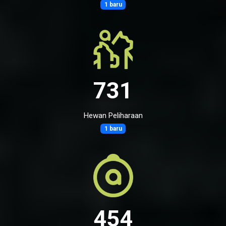
1 baru
731
Hewan Peliharaan
1 baru
454