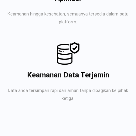
Keamanan hingga kesehatan, semuanya tersedia dalam satu
platform.
Keamanan Data Terjamin
Data anda tersimpan rapi dan aman tanpa dibagikan ke pihak
ketiga.