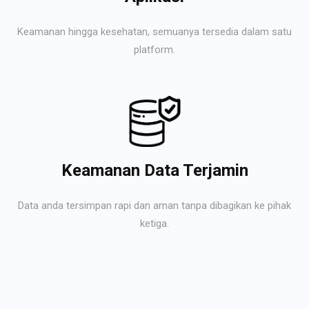
Keamanan hingga kesehatan, semuanya tersedia dalam satu
platform.
Keamanan Data Terjamin
Data anda tersimpan rapi dan aman tanpa dibagikan ke pihak
ketiga.