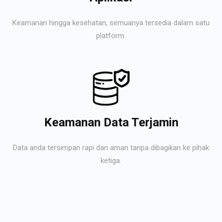
Keamanan hingga kesehatan, semuanya tersedia dalam satu
platform.
Keamanan Data Terjamin
Data anda tersimpan rapi dan aman tanpa dibagikan ke pihak
ketiga.