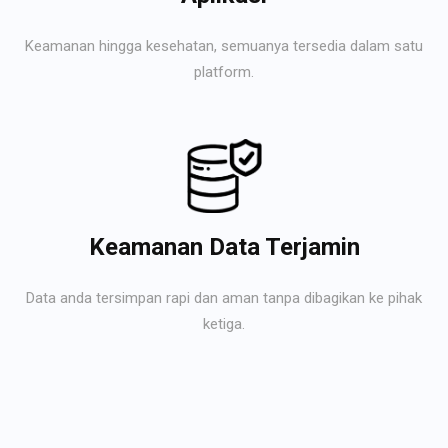
Keamanan hingga kesehatan, semuanya tersedia dalam satu
platform.
Keamanan Data Terjamin
Data anda tersimpan rapi dan aman tanpa dibagikan ke pihak
ketiga.