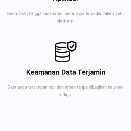
Keamanan hingga kesehatan, semuanya tersedia dalam satu
platform.
Keamanan Data Terjamin
Data anda tersimpan rapi dan aman tanpa dibagikan ke pihak
ketiga.