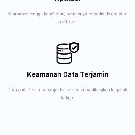
Keamanan hingga kesehatan, semuanya tersedia dalam satu
platform.
Keamanan Data Terjamin
Data anda tersimpan rapi dan aman tanpa dibagikan ke pihak
ketiga.