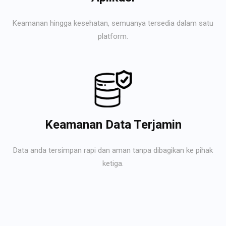
Keamanan hingga kesehatan, semuanya tersedia dalam satu
platform.
Keamanan Data Terjamin
Data anda tersimpan rapi dan aman tanpa dibagikan ke pihak
ketiga.